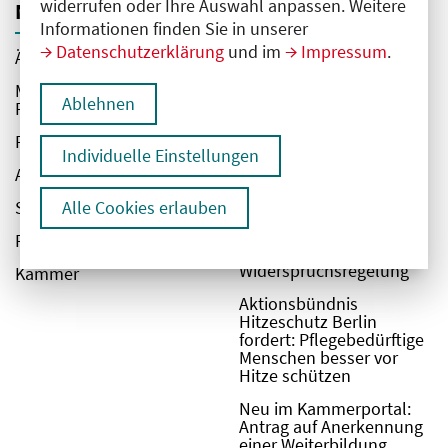
widerrufen oder Ihre Auswahl anpassen. Weitere
Navigation
Top-Themen
Informationen finden Sie in unserer
Datenschutzerklärung
und im
Impressum
.
Ärzt:innen
GKV-Sparvorschläge
gefährden Versorgung in
Medizinische
Berlin –
Ablehnen
Fachangestellte
Gesundheitsakteure
warnen vor Kipppunkt
Patient:innen
des Systems
Individuelle Einstellungen
Aktuelles
Organspende-Zahlen
erhöhen und Leben
Service & Kontakt
Alle Cookies erlauben
retten – Ärztekammer
Berlin begrüßt neue
Recht
Initiative zur
Widerspruchsregelung
Kammer
Aktionsbündnis
Hitzeschutz Berlin
fordert: Pflegebedürftige
Menschen besser vor
Hitze schützen
Neu im Kammerportal:
Antrag auf Anerkennung
einer Weiterbildung