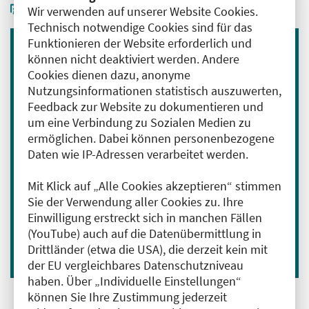
Wir verwenden auf unserer Website Cookies.
Technisch notwendige Cookies sind für das
Funktionieren der Website erforderlich und
können nicht deaktiviert werden. Andere
Immer informiert bleiben
Cookies dienen dazu, anonyme
Melden Sie sich für unseren Newsletter an:
Nutzungsinformationen statistisch auszuwerten,
Feedback zur Website zu dokumentieren und
E-Mail-Adresse eingeben
um eine Verbindung zu Sozialen Medien zu
ermöglichen. Dabei können personenbezogene
Daten wie IP-Adressen verarbeitet werden.
Anmelden
Mit Klick auf „Alle Cookies akzeptieren“ stimmen
Ich bin mit der Verarbeitung meiner Daten
Sie der Verwendung aller Cookies zu. Ihre
zum Erhalt des Newsletters einverstanden.
Einwilligung erstreckt sich in manchen Fällen
Hier geht es zu unserer
(YouTube) auch auf die Datenübermittlung in
Datenschutzerklärung
.
Drittländer (etwa die USA), die derzeit kein mit
der EU vergleichbares Datenschutzniveau
haben. Über „Individuelle Einstellungen“
können Sie Ihre Zustimmung jederzeit