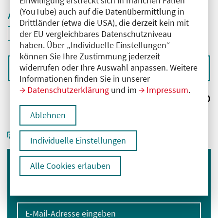
Einwilligung erstreckt sich in manchen Fällen
(YouTube) auch auf die Datenübermittlung in
Aktive Filter
Drittländer (etwa die USA), die derzeit kein mit
ID: ANT-2506199
der EU vergleichbares Datenschutzniveau
Filter
deaktivieren und Suchergebnisse neu laden
haben. Über „Individuelle Einstellungen“
können Sie Ihre Zustimmung jederzeit
widerrufen oder Ihre Auswahl anpassen. Weitere
Sortieren nach
Informationen finden Sie in unserer
Datenschutzerklärung
und im
Impressum
.
Ergebnisse:
0
Ablehnen
Individuelle Einstellungen
Alle Cookies erlauben
Immer informiert bleiben
Melden Sie sich für unseren Newsletter an:
E-Mail-Adresse eingeben