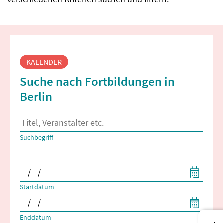
Fortbildungssuche
KALENDER
Suche nach Fortbildungen in
Berlin
Es erscheinen Suchvorschläge, wenn mindestens 2 Zeichen 
Suchbegriff
Filtern nach Start- und Enddatum
Startdatum
Enddatum