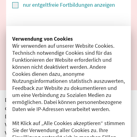
nur entgeltfreie Fortbildungen anzeigen
Suchen
Verwendung von Cookies
Wir verwenden auf unserer Website Cookies.
Filter zurücksetzen
Technisch notwendige Cookies sind für das
Funktionieren der Website erforderlich und
Ergebnisse drucken
können nicht deaktiviert werden. Andere
Cookies dienen dazu, anonyme
Nutzungsinformationen statistisch auszuwerten,
Feedback zur Website zu dokumentieren und
um eine Verbindung zu Sozialen Medien zu
Die hier aufgeführten Veranstaltungen entsprechen
ermöglichen. Dabei können personenbezogene
den unmittelbar vom Veranstalter getätigten Angaben.
Daten wie IP-Adressen verarbeitet werden.
Die Ärztekammer Berlin übernimmt keine
Mit Klick auf „Alle Cookies akzeptieren“ stimmen
Verantwortung für den Inhalt, die Haftung obliegt dem
Sie der Verwendung aller Cookies zu. Ihre
Veranstalter.