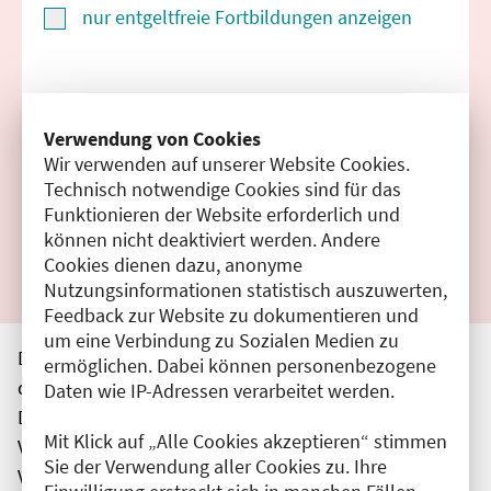
nur entgeltfreie Fortbildungen anzeigen
Suchen
Verwendung von Cookies
Wir verwenden auf unserer Website Cookies.
Filter zurücksetzen
Technisch notwendige Cookies sind für das
Funktionieren der Website erforderlich und
Ergebnisse drucken
können nicht deaktiviert werden. Andere
Cookies dienen dazu, anonyme
Nutzungsinformationen statistisch auszuwerten,
Feedback zur Website zu dokumentieren und
um eine Verbindung zu Sozialen Medien zu
Die hier aufgeführten Veranstaltungen entsprechen
ermöglichen. Dabei können personenbezogene
den unmittelbar vom Veranstalter getätigten Angaben.
Daten wie IP-Adressen verarbeitet werden.
Die Ärztekammer Berlin übernimmt keine
Mit Klick auf „Alle Cookies akzeptieren“ stimmen
Verantwortung für den Inhalt, die Haftung obliegt dem
Sie der Verwendung aller Cookies zu. Ihre
Veranstalter.