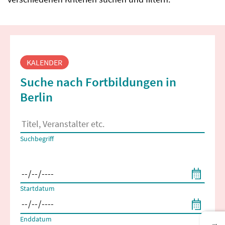
Fortbildungssuche
KALENDER
Suche nach Fortbildungen in
Berlin
Es erscheinen Suchvorschläge, wenn mindestens 2 Zeichen 
Suchbegriff
Filtern nach Start- und Enddatum
Startdatum
Enddatum