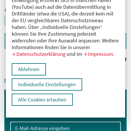
Einwilligung erstreckt sich in manchen Fällen
(YouTube) auch auf die Datenübermittlung in
Aktive Filter
Drittländer (etwa die USA), die derzeit kein mit
ID: ANT-2506202
der EU vergleichbares Datenschutzniveau
Filter
deaktivieren und Suchergebnisse neu laden
haben. Über „Individuelle Einstellungen“
können Sie Ihre Zustimmung jederzeit
widerrufen oder Ihre Auswahl anpassen. Weitere
Sortieren nach
Informationen finden Sie in unserer
Datenschutzerklärung
und im
Impressum
.
Ergebnisse:
0
Ablehnen
Individuelle Einstellungen
Alle Cookies erlauben
Immer informiert bleiben
Melden Sie sich für unseren Newsletter an:
E-Mail-Adresse eingeben