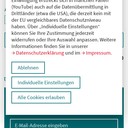
Einwilligung erstreckt sich in manchen Fällen
(YouTube) auch auf die Datenübermittlung in
Aktive Filter
Drittländer (etwa die USA), die derzeit kein mit
ID: ANT-2600439
der EU vergleichbares Datenschutzniveau
Filter
deaktivieren und Suchergebnisse neu laden
haben. Über „Individuelle Einstellungen“
können Sie Ihre Zustimmung jederzeit
widerrufen oder Ihre Auswahl anpassen. Weitere
Sortieren nach
Informationen finden Sie in unserer
Datenschutzerklärung
und im
Impressum
.
Ergebnisse:
0
Ablehnen
Individuelle Einstellungen
Alle Cookies erlauben
Immer informiert bleiben
Melden Sie sich für unseren Newsletter an:
E-Mail-Adresse eingeben