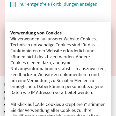
nur entgeltfreie Fortbildungen anzeigen
Suchen
Verwendung von Cookies
Wir verwenden auf unserer Website Cookies.
Filter zurücksetzen
Technisch notwendige Cookies sind für das
Funktionieren der Website erforderlich und
Ergebnisse drucken
können nicht deaktiviert werden. Andere
Cookies dienen dazu, anonyme
Nutzungsinformationen statistisch auszuwerten,
Feedback zur Website zu dokumentieren und
um eine Verbindung zu Sozialen Medien zu
Die hier aufgeführten Veranstaltungen entsprechen
ermöglichen. Dabei können personenbezogene
den unmittelbar vom Veranstalter getätigten Angaben.
Daten wie IP-Adressen verarbeitet werden.
Die Ärztekammer Berlin übernimmt keine
Mit Klick auf „Alle Cookies akzeptieren“ stimmen
Verantwortung für den Inhalt, die Haftung obliegt dem
Sie der Verwendung aller Cookies zu. Ihre
Veranstalter.