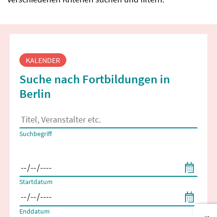
Fortbildungssuche
KALENDER
Suche nach Fortbildungen in
Berlin
Es erscheinen Suchvorschläge, wenn mindestens 2 Zeichen 
Suchbegriff
Filtern nach Start- und Enddatum
Startdatum
Enddatum