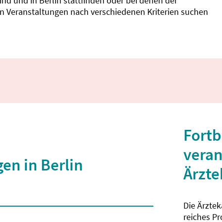
d und in Berlin stattfinden oder bei denen der
nnen Veranstaltungen nach verschiedenen Kriterien suchen
Fortb
veran
en in Berlin
Ärzt
Die Ärzte
 2 Zeichen eingegeben wurden.
reiches P