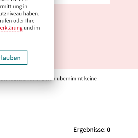
rmittlung in
hutzniveau haben.
rufen oder Ihre
erklärung
und im
erlauben
. Die Ärztekammer Berlin übernimmt keine
Ergebnisse:
0