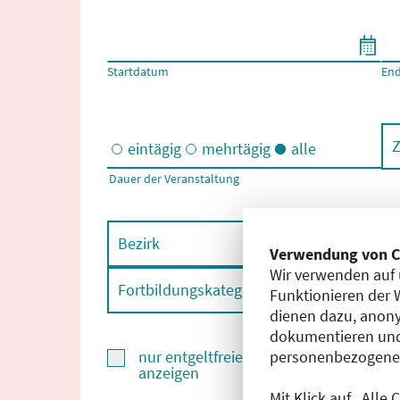
Filtern nach Start- und Enddatum
Startdatum
En
Z
eintägig
mehrtägig
alle
Dauer der Veranstaltung
Eintägige und/oder mehrtägige Veranstaltungen
Bezirk
F
Verwendung von C
Wir verwenden auf 
Fortbildungskategorie
F
Funktionieren der 
dienen dazu, anony
dokumentieren und
personenbezogene D
nur entgeltfreie Fortbildungen
anzeigen
Mit Klick auf „Alle