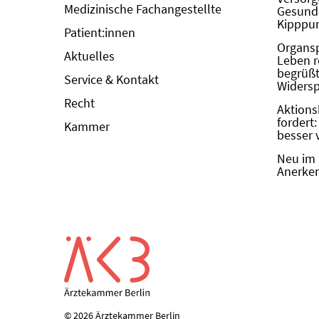
Medizinische Fachangestellte
Gesundh
Kipppun
Patient:innen
Organs
Aktuelles
Leben r
begrüßt 
Service & Kontakt
Widers
Recht
Aktions
fordert
Kammer
besser 
Neu im 
Anerken
© 2026 Ärztekammer Berlin