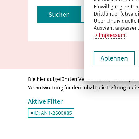
Einwilligung erstre
Drittländer (etwa d
Suchen
Filter zurückset
Über „Individuelle
Auswahl anpassen. 
Impressum
.
Ablehnen
Die hier aufgeführten Veranstaltungen entspre
Verantwortung für den Inhalt, die Haftung oblie
Aktive Filter
ID: ANT-2600885
Filter
deaktivieren und Suchergebnisse neu