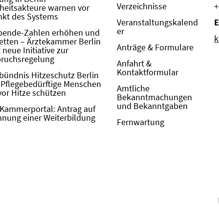
Verzeichnisse
+
eitsakteure warnen vor
kt des Systems
Veranstaltungskalend
E
er
pende-Zahlen erhöhen und
k
etten – Ärztekammer Berlin
Anträge & Formulare
neue Initiative zur
pruchsregelung
Anfahrt &
Kontaktformular
bündnis Hitzeschutz Berlin
: Pflegebedürftige Menschen
Amtliche
vor Hitze schützen
Bekanntmachungen
und Bekanntgaben
Kammerportal: Antrag auf
nung einer Weiterbildung
Fernwartung