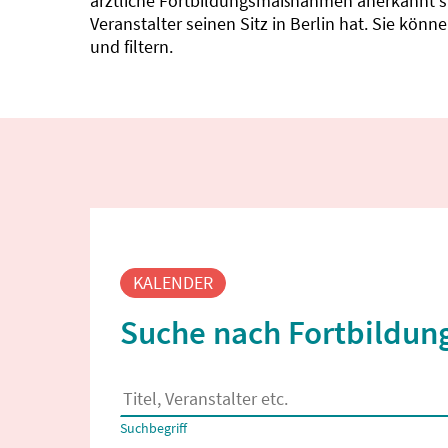
ärztliche Fortbildungsmaßnahmen anerkannt sin
Veranstalter seinen Sitz in Berlin hat. Sie kö
und filtern.
Fortbildungssuche
KALENDER
Suche nach Fortbildung
Es erscheinen Suchvorschläge, wenn mindestens
Suchbegriff