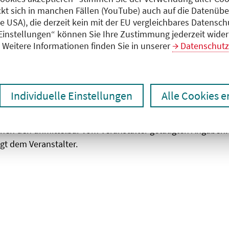
ckt sich in manchen Fällen (YouTube) auch auf die Datenübe
ie USA), die derzeit kein mit der EU vergleichbares Datensc
zen
Ergebnisse drucken
 Einstellungen“ können Sie Ihre Zustimmung jederzeit wider
Weitere Informationen finden Sie in unserer
Datenschutz
Individuelle Einstellungen
Alle Cookies 
chen den unmittelbar vom Veranstalter getätigten Angaben
gt dem Veranstalter.
 laden