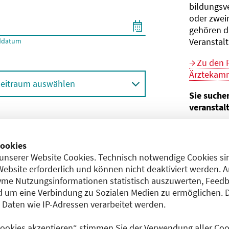
bildungs­v
oder zwei
gehören d
Veranstal
ddatum
Zu den 
Ärztekamm
eitraum auswählen
Sie suche
veranstal
Hier geht 
ortbildungsformat (Online etc.)
der Bund
ookies
unserer Website Cookies. Technisch notwendige Cookies sin
Sie sind V
achgebiet
Website erforderlich und können nicht deaktiviert werden. 
me Nutzungsinformationen statistisch auszuwerten, Feedb
Im
CME-
 um eine Verbindung zu Sozialen Medien zu ermöglichen. 
Anerkennu
aten wie IP-Adressen verarbeitet werden.
einreichen
 Cookies akzeptieren“ stimmen Sie der Verwendung aller Cook