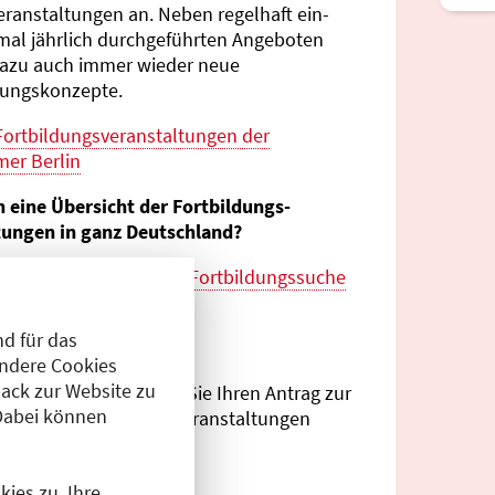
eranstaltungen an. Neben regelhaft ein-
mal jährlich durch­geführten Angeboten
azu auch immer wieder neue
tungs­konzepte.
Fortbildungs­veranstaltungen der
er Berlin
n eine Übersicht der Fortbildungs­
tungen in ganz Deutschland?
es zur
bundes­weiten Fortbildungs­suche
esärztekammer
d für das
eranstalter?
Andere Cookies
ack zur Website zu
Antragsportal
können Sie Ihren Antrag zur
Dabei können
ng von Fortbildungs­veranstaltungen
.
ies zu. Ihre