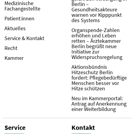
Medizinische
Berlin –
Fachangestellte
Gesundheitsakteure
warnen vor Kipppunkt
Patient:innen
des Systems
Aktuelles
Organspende-Zahlen
erhöhen und Leben
Service & Kontakt
retten – Ärztekammer
Berlin begrüßt neue
Recht
Initiative zur
Widerspruchsregelung
Kammer
Aktionsbündnis
Hitzeschutz Berlin
fordert: Pflegebedürftige
Menschen besser vor
Hitze schützen
Neu im Kammerportal:
Antrag auf Anerkennung
einer Weiterbildung
Service
Kontakt