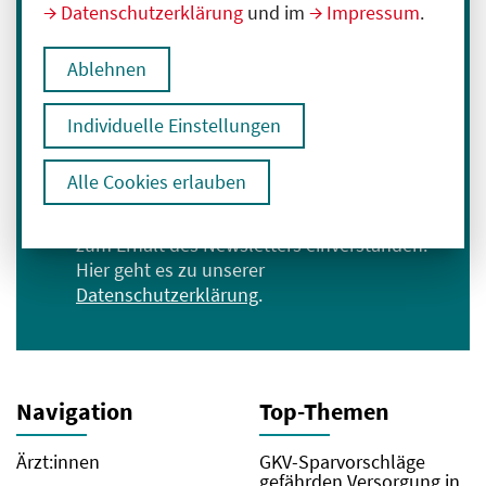
Immer informiert bleiben
Datenschutzerklärung
und im
Impressum
.
Melden Sie sich für unseren Newsletter an:
Ablehnen
E-Mail-Adresse eingeben
Individuelle Einstellungen
Anmelden
Alle Cookies erlauben
Ich bin mit der Verarbeitung meiner Daten
zum Erhalt des Newsletters einverstanden.
Hier geht es zu unserer
Datenschutzerklärung
.
Navigation
Top-Themen
Ärzt:innen
GKV-Sparvorschläge
gefährden Versorgung in