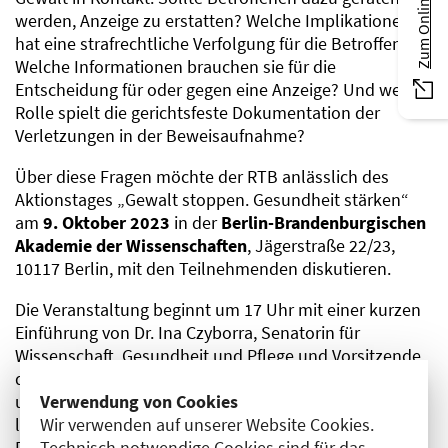
werden, Anzeige zu erstatten? Welche Implikationen
hat eine strafrechtliche Verfolgung für die Betroffenen?
Welche Informationen brauchen sie für die
Entscheidung für oder gegen eine Anzeige? Und welche
Rolle spielt die gerichtsfeste Dokumentation der
Verletzungen in der Beweisaufnahme?
Über diese Fragen möchte der RTB anlässlich des
Aktionstages „Gewalt stoppen. Gesundheit stärken“
am
9. Oktober 2023
in der
Berlin-Brandenburgischen
Akademie der Wissenschaften
, Jägerstraße 22/23,
10117 Berlin, mit den Teilnehmenden diskutieren.
Die Veranstaltung beginnt um 17 Uhr mit einer kurzen
Einführung von Dr. Ina Czyborra, Senatorin für
Wissenschaft, Gesundheit und Pflege und Vorsitzende
des RTB. Im Anschluss berichtet die Rechtsanwältin
Verwendung von Cookies
und Buchautorin Christina Clemm aus ihrer
Wir verwenden auf unserer Website Cookies.
langjährigen Erfahrung über die Situation betroffener
Technisch notwendige Cookies sind für das
Frauen in Gerichtsverfahren und über Möglichkeiten