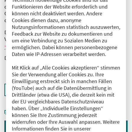
Funktionieren der Website erforderlich und
der Unterstützung im Rahmen der
können nicht deaktiviert werden. Andere
Gesundheitsversorgung. Mit einem Get-together klingt
Cookies dienen dazu, anonyme
die Veranstaltung aus.
Nutzungsinformationen statistisch auszuwerten,
Die Geschäftsstelle des RTB bittet um Anmeldung zur
Feedback zur Website zu dokumentieren und
Veranstaltung bis zum 5. Oktober 2023 per E-Mail an
um eine Verbindung zu Sozialen Medien zu
rundertisch@signal-intervention.de
.
ermöglichen. Dabei können personenbezogene
Daten wie IP-Adressen verarbeitet werden.
Download:
Flyer zur Fachveranstaltung
Mit Klick auf „Alle Cookies akzeptieren“ stimmen
Sie der Verwendung aller Cookies zu. Ihre
Einwilligung erstreckt sich in manchen Fällen
(YouTube) auch auf die Datenübermittlung in
Zurück zur Übersicht
Drittländer (etwa die USA), die derzeit kein mit
der EU vergleichbares Datenschutzniveau
haben. Über „Individuelle Einstellungen“
können Sie Ihre Zustimmung jederzeit
widerrufen oder Ihre Auswahl anpassen. Weitere
Informationen finden Sie in unserer