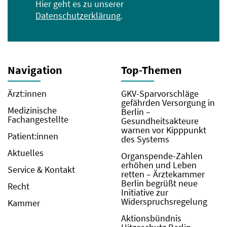
Hier geht es zu unserer
Datenschutzerklärung
.
Navigation
Top-Themen
Ärzt:innen
GKV-Sparvorschläge
gefährden Versorgung in
Medizinische
Berlin –
Fachangestellte
Gesundheitsakteure
warnen vor Kipppunkt
Patient:innen
des Systems
Aktuelles
Organspende-Zahlen
erhöhen und Leben
Service & Kontakt
retten – Ärztekammer
Berlin begrüßt neue
Recht
Initiative zur
Widerspruchsregelung
Kammer
Aktionsbündnis