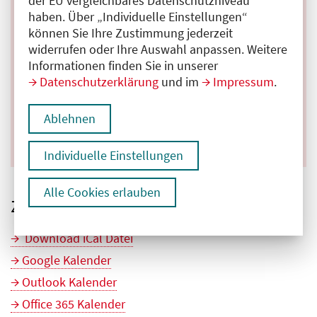
der EU vergleichbares Datenschutzniveau
haben. Über „Individuelle Einstellungen“
Organisation
können Sie Ihre Zustimmung jederzeit
widerrufen oder Ihre Auswahl anpassen. Weitere
Informationen finden Sie in unserer
Abteilung 3 - Berufsbildung
Datenschutzerklärung
und im
Impressum
.
T +49 30 408 06 - 26 36
E
medf@aekb.de
Ablehnen
Individuelle Einstellungen
Alle Cookies erlauben
Zum Kalender hinzufügen
Download iCal Datei
Google Kalender
Outlook Kalender
Office 365 Kalender