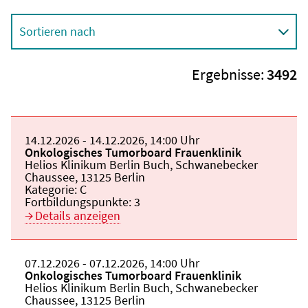
Sortieren nach
Ergebnisse:
3492
Beginn:
14.12.2026
Ende und Anfangszeit:
-
14.12.2026
,
14:00 Uhr
Veranstaltungstitel:
Onkologisches Tumorboard Frauenklinik
Veranstaltungsort:
Helios Klinikum Berlin Buch, Schwanebecker
Chaussee, 13125 Berlin
Kategorie:
C
Fortbildungspunkte:
3
Details anzeigen
Beginn:
07.12.2026
Ende und Anfangszeit:
-
07.12.2026
,
14:00 Uhr
Veranstaltungstitel:
Onkologisches Tumorboard Frauenklinik
Veranstaltungsort:
Helios Klinikum Berlin Buch, Schwanebecker
Chaussee, 13125 Berlin