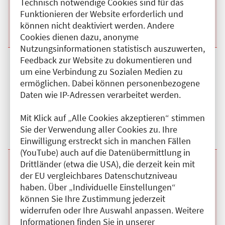
Online
Technisch notwendige Cookies sind für das
Kategorie:
D
Funktionieren der Website erforderlich und
Fortbildungspunkte:
2
können nicht deaktiviert werden. Andere
Details anzeigen
Cookies dienen dazu, anonyme
Nutzungsinformationen statistisch auszuwerten,
Feedback zur Website zu dokumentieren und
Beginn:
01.02.2026
Ende und Anfangszeit:
-
03.11.2026
,
00:01 Uhr
um eine Verbindung zu Sozialen Medien zu
Veranstaltungstitel:
On-Demand-E-Learning 2025: Teil 1 -
Fortbildungsakademie der Deutschen
ermöglichen. Dabei können personenbezogene
Gesellschaft für Neurologie - Archiv-Webinar
Daten wie IP-Adressen verarbeitet werden.
Veranstaltungsort:
Online
Kategorie:
D
Mit Klick auf „Alle Cookies akzeptieren“ stimmen
Fortbildungspunkte:
2
Sie der Verwendung aller Cookies zu. Ihre
Details anzeigen
Einwilligung erstreckt sich in manchen Fällen
(YouTube) auch auf die Datenübermittlung in
Drittländer (etwa die USA), die derzeit kein mit
Beginn:
01.02.2026
Ende und Anfangszeit:
-
03.11.2026
,
00:01 Uhr
der EU vergleichbares Datenschutzniveau
Veranstaltungstitel:
On-Demand-E-Learning 2025: Teil 1 -
Fortbildungsakademie der Deutschen
haben. Über „Individuelle Einstellungen“
Gesellschaft für Neurologie - Archiv-Webinar
können Sie Ihre Zustimmung jederzeit
Veranstaltungsort:
Online
widerrufen oder Ihre Auswahl anpassen. Weitere
Kategorie:
D
Informationen finden Sie in unserer
Fortbildungspunkte:
2