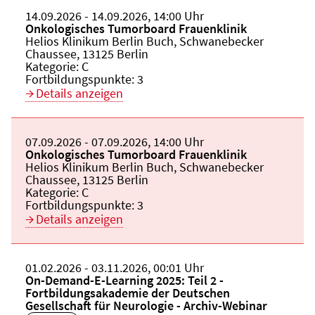
Beginn:
14.09.2026
Ende und Anfangszeit:
-
14.09.2026
,
14:00 Uhr
Veranstaltungstitel:
Onkologisches Tumorboard Frauenklinik
Veranstaltungsort:
Helios Klinikum Berlin Buch, Schwanebecker
Chaussee, 13125 Berlin
Kategorie:
C
Fortbildungspunkte:
3
Details anzeigen
Beginn:
07.09.2026
Ende und Anfangszeit:
-
07.09.2026
,
14:00 Uhr
Veranstaltungstitel:
Onkologisches Tumorboard Frauenklinik
Veranstaltungsort:
Helios Klinikum Berlin Buch, Schwanebecker
Chaussee, 13125 Berlin
Kategorie:
C
Fortbildungspunkte:
3
Details anzeigen
Beginn:
01.02.2026
Ende und Anfangszeit:
-
03.11.2026
,
00:01 Uhr
Veranstaltungstitel:
On-Demand-E-Learning 2025: Teil 2 -
Fortbildungsakademie der Deutschen
Gesellschaft für Neurologie - Archiv-Webinar