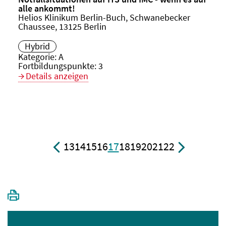
alle ankommt!
Veranstaltungsort:
Helios Klinikum Berlin-Buch, Schwanebecker
Chaussee, 13125 Berlin
Hybrid
Kategorie:
A
Fortbildungspunkte:
3
Details anzeigen
13
14
15
16
17
18
19
20
21
22