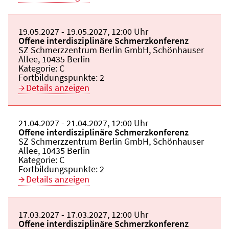
Beginn:
19.05.2027
Ende und Anfangszeit:
-
19.05.2027
,
12:00 Uhr
Veranstaltungstitel:
Offene interdisziplinäre Schmerzkonferenz
Veranstaltungsort:
SZ Schmerzzentrum Berlin GmbH, Schönhauser
Allee, 10435 Berlin
Kategorie:
C
Fortbildungspunkte:
2
Details anzeigen
Beginn:
21.04.2027
Ende und Anfangszeit:
-
21.04.2027
,
12:00 Uhr
Veranstaltungstitel:
Offene interdisziplinäre Schmerzkonferenz
Veranstaltungsort:
SZ Schmerzzentrum Berlin GmbH, Schönhauser
Allee, 10435 Berlin
Kategorie:
C
Fortbildungspunkte:
2
Details anzeigen
Beginn:
17.03.2027
Ende und Anfangszeit:
-
17.03.2027
,
12:00 Uhr
Veranstaltungstitel:
Offene interdisziplinäre Schmerzkonferenz