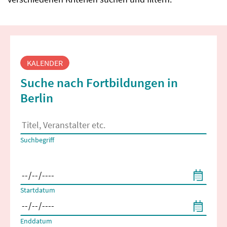
Fortbildungssuche
KALENDER
Suche nach Fortbildungen in
Berlin
Es erscheinen Suchvorschläge, wenn mindestens 2 Zeichen 
Suchbegriff
Filtern nach Start- und Enddatum
Startdatum
Enddatum