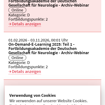
Fortbildungsakademie der Deutschen
Gesellschaft für Neurologie - Archiv-Webinar
Veranstaltungsort:
Online
Kategorie:
D
Fortbildungspunkte:
2
Details anzeigen
Beginn:
01.02.2026
Ende und Anfangszeit:
-
03.11.2026
,
00:01 Uhr
Veranstaltungstitel:
On-Demand-E-Learning 2025: Teil 1 -
Fortbildungsakademie der Deutschen
Gesellschaft für Neurologie - Archiv-Webinar
Veranstaltungsort:
Online
Kategorie:
D
Fortbildungspunkte:
2
Details anzeigen
Beginn:
01.02.2026
Ende und Anfangszeit:
-
03.11.2026
,
00:01 Uhr
Veranstaltungstitel:
On-Demand-E-Learning 2025: Teil 1 -
Verwendung von Cookies
Fortbildungsakademie der Deutschen
Gesellschaft für Neurologie - Archiv-Webinar
Wir verwenden auf unserer Website Cookies.
Veranstaltungsort: