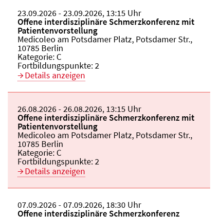
Beginn:
23.09.2026
Ende und Anfangszeit:
-
23.09.2026
,
13:15 Uhr
Veranstaltungstitel:
Offene interdisziplinäre Schmerzkonferenz mit
Patientenvorstellung
Veranstaltungsort:
Medicoleo am Potsdamer Platz, Potsdamer Str.,
10785 Berlin
Kategorie:
C
Fortbildungspunkte:
2
Details anzeigen
Beginn:
26.08.2026
Ende und Anfangszeit:
-
26.08.2026
,
13:15 Uhr
Veranstaltungstitel:
Offene interdisziplinäre Schmerzkonferenz mit
Patientenvorstellung
Veranstaltungsort:
Medicoleo am Potsdamer Platz, Potsdamer Str.,
10785 Berlin
Kategorie:
C
Fortbildungspunkte:
2
Details anzeigen
Beginn:
07.09.2026
Ende und Anfangszeit:
-
07.09.2026
,
18:30 Uhr
Veranstaltungstitel:
Offene interdisziplinäre Schmerzkonferenz