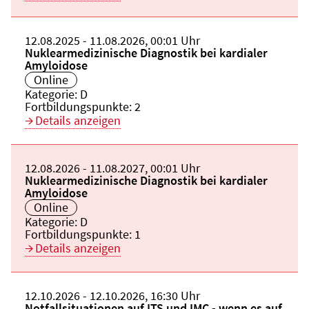
Beginn:
12.08.2025
Ende und Anfangszeit:
-
11.08.2026
,
00:01 Uhr
Veranstaltungstitel:
Nuklearmedizinische Diagnostik bei kardialer
Amyloidose
Veranstaltungsort:
Online
Kategorie:
D
Fortbildungspunkte:
2
Details anzeigen
Beginn:
12.08.2026
Ende und Anfangszeit:
-
11.08.2027
,
00:01 Uhr
Veranstaltungstitel:
Nuklearmedizinische Diagnostik bei kardialer
Amyloidose
Veranstaltungsort:
Online
Kategorie:
D
Fortbildungspunkte:
1
Details anzeigen
Beginn:
12.10.2026
Ende und Anfangszeit:
-
12.10.2026
,
16:30 Uhr
Veranstaltungstitel:
Notfallsituationen auf ITS und IMC - wenn es auf