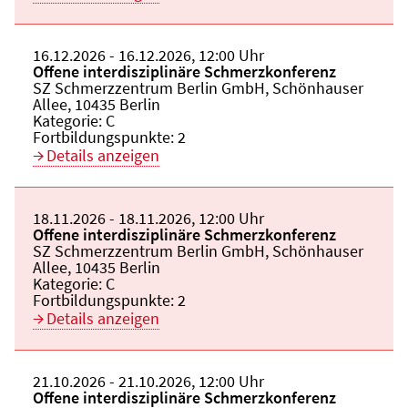
Beginn:
16.12.2026
Ende und Anfangszeit:
-
16.12.2026
,
12:00 Uhr
Veranstaltungstitel:
Offene interdisziplinäre Schmerzkonferenz
Veranstaltungsort:
SZ Schmerzzentrum Berlin GmbH, Schönhauser
Allee, 10435 Berlin
Kategorie:
C
Fortbildungspunkte:
2
Details anzeigen
Beginn:
18.11.2026
Ende und Anfangszeit:
-
18.11.2026
,
12:00 Uhr
Veranstaltungstitel:
Offene interdisziplinäre Schmerzkonferenz
Veranstaltungsort:
SZ Schmerzzentrum Berlin GmbH, Schönhauser
Allee, 10435 Berlin
Kategorie:
C
Fortbildungspunkte:
2
Details anzeigen
Beginn:
21.10.2026
Ende und Anfangszeit:
-
21.10.2026
,
12:00 Uhr
Veranstaltungstitel:
Offene interdisziplinäre Schmerzkonferenz