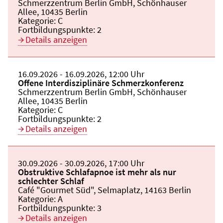
Veranstaltungsort:
Schmerzzentrum Berlin GmbH, Schönhauser
Allee, 10435 Berlin
Kategorie:
C
Fortbildungspunkte:
2
Details anzeigen
Beginn:
16.09.2026
Ende und Anfangszeit:
-
16.09.2026
,
12:00 Uhr
Veranstaltungstitel:
Offene Interdisziplinäre Schmerzkonferenz
Veranstaltungsort:
Schmerzzentrum Berlin GmbH, Schönhauser
Allee, 10435 Berlin
Kategorie:
C
Fortbildungspunkte:
2
Details anzeigen
Beginn:
30.09.2026
Ende und Anfangszeit:
-
30.09.2026
,
17:00 Uhr
Veranstaltungstitel:
Obstruktive Schlafapnoe ist mehr als nur
schlechter Schlaf
Veranstaltungsort:
Café "Gourmet Süd", Selmaplatz, 14163 Berlin
Kategorie:
A
Fortbildungspunkte:
3
Details anzeigen