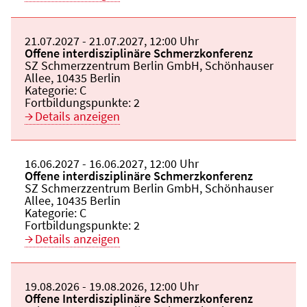
Beginn:
21.07.2027
Ende und Anfangszeit:
-
21.07.2027
,
12:00 Uhr
Veranstaltungstitel:
Offene interdisziplinäre Schmerzkonferenz
Veranstaltungsort:
SZ Schmerzzentrum Berlin GmbH, Schönhauser
Allee, 10435 Berlin
Kategorie:
C
Fortbildungspunkte:
2
Details anzeigen
Beginn:
16.06.2027
Ende und Anfangszeit:
-
16.06.2027
,
12:00 Uhr
Veranstaltungstitel:
Offene interdisziplinäre Schmerzkonferenz
Veranstaltungsort:
SZ Schmerzzentrum Berlin GmbH, Schönhauser
Allee, 10435 Berlin
Kategorie:
C
Fortbildungspunkte:
2
Details anzeigen
Beginn:
19.08.2026
Ende und Anfangszeit:
-
19.08.2026
,
12:00 Uhr
Veranstaltungstitel:
Offene Interdisziplinäre Schmerzkonferenz