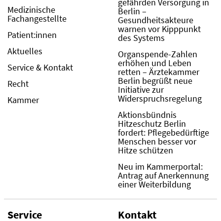
gefährden Versorgung in
Medizinische
Berlin –
Fachangestellte
Gesundheitsakteure
warnen vor Kipppunkt
Patient:innen
des Systems
Aktuelles
Organspende-Zahlen
erhöhen und Leben
Service & Kontakt
retten – Ärztekammer
Berlin begrüßt neue
Recht
Initiative zur
Widerspruchsregelung
Kammer
Aktionsbündnis
Hitzeschutz Berlin
fordert: Pflegebedürftige
Menschen besser vor
Hitze schützen
Neu im Kammerportal:
Antrag auf Anerkennung
einer Weiterbildung
Service
Kontakt