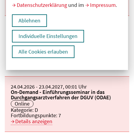
Datenschutzerklärung
und im
Impressum
.
Details anzeigen
Ablehnen
Beginn:
01.02.2026
Ende und Anfangszeit:
-
03.11.2026
,
00:01 Uhr
Veranstaltungstitel:
On-Demand-E-Learning 2025: Teil 1 -
Individuelle Einstellungen
Fortbildungsakademie der Deutschen
Gesellschaft für Neurologie - Archiv-Webinar
Veranstaltungsort:
Online
Alle Cookies erlauben
Kategorie:
D
Fortbildungspunkte:
2
Details anzeigen
Beginn:
24.04.2026
Ende und Anfangszeit:
-
23.04.2027
,
00:01 Uhr
Veranstaltungstitel:
On-Demand - Einführungsseminar in das
Durchgangsarztverfahren der DGUV (ODAE)
Veranstaltungsort:
Online
Kategorie:
D
Fortbildungspunkte:
7
Details anzeigen