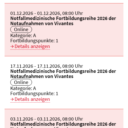
Beginn:
01.12.2026
Ende und Anfangszeit:
-
01.12.2026
,
08:00 Uhr
Veranstaltungstitel:
Notfallmedizinische Fortbildungsreihe 2026 der
Notaufnahmen von Vivantes
Veranstaltungsort:
Online
Kategorie:
A
Fortbildungspunkte:
1
Details anzeigen
Beginn:
17.11.2026
Ende und Anfangszeit:
-
17.11.2026
,
08:00 Uhr
Veranstaltungstitel:
Notfallmedizinische Fortbildungsreihe 2026 der
Notaufnahmen von Vivantes
Veranstaltungsort:
Online
Kategorie:
A
Fortbildungspunkte:
1
Details anzeigen
Beginn:
03.11.2026
Ende und Anfangszeit:
-
03.11.2026
,
08:00 Uhr
Veranstaltungstitel:
Notfallmedizinische Fortbildungsreihe 2026 der