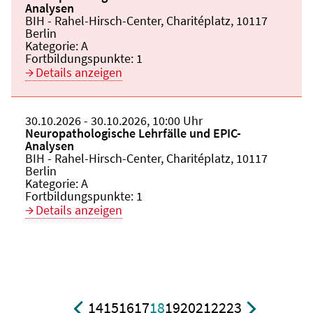
Analysen
Veranstaltungsort:
BIH - Rahel-Hirsch-Center, Charitéplatz, 10117
Berlin
Kategorie:
A
Fortbildungspunkte:
1
Details anzeigen
Beginn:
30.10.2026
Ende und Anfangszeit:
-
30.10.2026
,
10:00 Uhr
Veranstaltungstitel:
Neuropathologische Lehrfälle und EPIC-
Analysen
Veranstaltungsort:
BIH - Rahel-Hirsch-Center, Charitéplatz, 10117
Berlin
Kategorie:
A
Fortbildungspunkte:
1
Details anzeigen
14
15
16
17
18
19
20
21
22
23