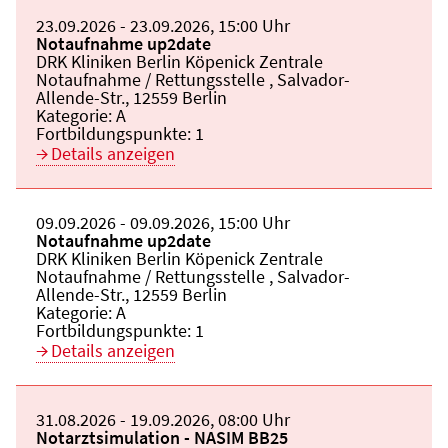
Beginn:
23.09.2026
Ende und Anfangszeit:
-
23.09.2026
,
15:00 Uhr
Veranstaltungstitel:
Notaufnahme up2date
Veranstaltungsort:
DRK Kliniken Berlin Köpenick Zentrale
Notaufnahme / Rettungsstelle , Salvador-
Allende-Str., 12559 Berlin
Kategorie:
A
Fortbildungspunkte:
1
Details anzeigen
Beginn:
09.09.2026
Ende und Anfangszeit:
-
09.09.2026
,
15:00 Uhr
Veranstaltungstitel:
Notaufnahme up2date
Veranstaltungsort:
DRK Kliniken Berlin Köpenick Zentrale
Notaufnahme / Rettungsstelle , Salvador-
Allende-Str., 12559 Berlin
Kategorie:
A
Fortbildungspunkte:
1
Details anzeigen
Beginn:
31.08.2026
Ende und Anfangszeit:
-
19.09.2026
,
08:00 Uhr
Veranstaltungstitel:
Notarztsimulation - NASIM BB25