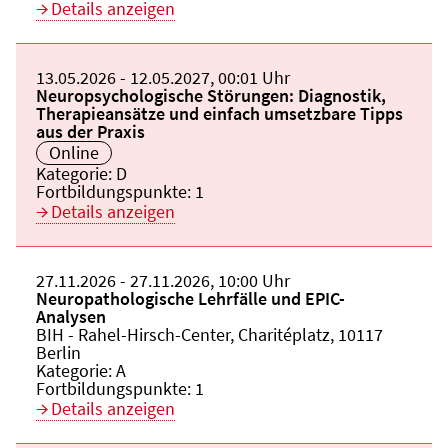
Details anzeigen
Beginn:
13.05.2026
Ende und Anfangszeit:
-
12.05.2027
,
00:01 Uhr
Veranstaltungstitel:
Neuropsychologische Störungen: Diagnostik,
Therapieansätze und einfach umsetzbare Tipps
aus der Praxis
Veranstaltungsort:
Online
Kategorie:
D
Fortbildungspunkte:
1
Details anzeigen
Beginn:
27.11.2026
Ende und Anfangszeit:
-
27.11.2026
,
10:00 Uhr
Veranstaltungstitel:
Neuropathologische Lehrfälle und EPIC-
Analysen
Veranstaltungsort:
BIH - Rahel-Hirsch-Center, Charitéplatz, 10117
Berlin
Kategorie:
A
Fortbildungspunkte:
1
Details anzeigen