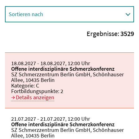
Sortieren nach
Ergebnisse:
3529
Beginn:
18.08.2027
Ende und Anfangszeit:
-
18.08.2027
,
12:00 Uhr
Veranstaltungstitel:
Offene interdisziplinäre Schmerzkonferenz
Veranstaltungsort:
SZ Schmerzzentrum Berlin GmbH, Schönhauser
Allee, 10435 Berlin
Kategorie:
C
Fortbildungspunkte:
2
Details anzeigen
Beginn:
21.07.2027
Ende und Anfangszeit:
-
21.07.2027
,
12:00 Uhr
Veranstaltungstitel:
Offene interdisziplinäre Schmerzkonferenz
Veranstaltungsort:
SZ Schmerzzentrum Berlin GmbH, Schönhauser
Allee, 10435 Berlin