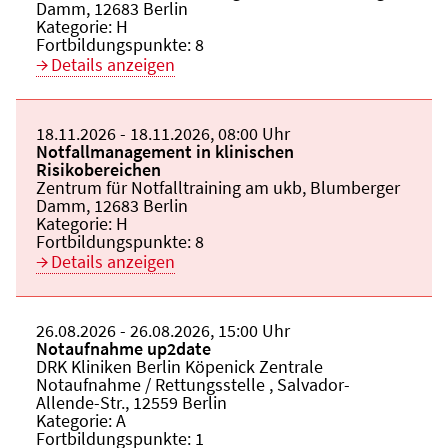
Damm, 12683 Berlin
Kategorie:
H
Fortbildungspunkte:
8
Details anzeigen
Beginn:
18.11.2026
Ende und Anfangszeit:
-
18.11.2026
,
08:00 Uhr
Veranstaltungstitel:
Notfallmanagement in klinischen
Risikobereichen
Veranstaltungsort:
Zentrum für Notfalltraining am ukb, Blumberger
Damm, 12683 Berlin
Kategorie:
H
Fortbildungspunkte:
8
Details anzeigen
Beginn:
26.08.2026
Ende und Anfangszeit:
-
26.08.2026
,
15:00 Uhr
Veranstaltungstitel:
Notaufnahme up2date
Veranstaltungsort:
DRK Kliniken Berlin Köpenick Zentrale
Notaufnahme / Rettungsstelle , Salvador-
Allende-Str., 12559 Berlin
Kategorie:
A
Fortbildungspunkte:
1