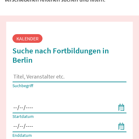
Fortbildungssuche
KALENDER
Suche nach Fortbildungen in
Berlin
Es erscheinen Suchvorschläge, wenn mindestens 2 Zeichen 
Suchbegriff
Filtern nach Start- und Enddatum
Startdatum
Enddatum