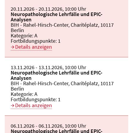
Beginn:
20.11.2026
Ende und Anfangszeit:
-
20.11.2026
,
10:00 Uhr
Veranstaltungstitel:
Neuropathologische Lehrfälle und EPIC-
Analysen
Veranstaltungsort:
BIH - Rahel-Hirsch-Center, Charitéplatz, 10117
Berlin
Kategorie:
A
Fortbildungspunkte:
1
Details anzeigen
Beginn:
13.11.2026
Ende und Anfangszeit:
-
13.11.2026
,
10:00 Uhr
Veranstaltungstitel:
Neuropathologische Lehrfälle und EPIC-
Analysen
Veranstaltungsort:
BIH - Rahel-Hirsch-Center, Charitéplatz, 10117
Berlin
Kategorie:
A
Fortbildungspunkte:
1
Details anzeigen
Beginn:
06.11.2026
Ende und Anfangszeit:
-
06.11.2026
,
10:00 Uhr
Veranstaltungstitel:
Neuropathologische Lehrfälle und EPIC-