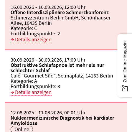
Beginn:
16.09.2026
Ende und Anfangszeit:
-
16.09.2026
,
12:00 Uhr
Veranstaltungstitel:
Offene Interdisziplinäre Schmerzkonferenz
Veranstaltungsort:
Schmerzzentrum Berlin GmbH, Schönhauser
Allee, 10435 Berlin
Kategorie:
C
Fortbildungspunkte:
2
Details anzeigen
Zum Online-Magazin
Beginn:
30.09.2026
Ende und Anfangszeit:
-
30.09.2026
,
17:00 Uhr
Veranstaltungstitel:
Obstruktive Schlafapnoe ist mehr als nur
schlechter Schlaf
Veranstaltungsort:
Café "Gourmet Süd", Selmaplatz, 14163 Berlin
Kategorie:
A
Fortbildungspunkte:
3
Details anzeigen
Beginn:
12.08.2025
Ende und Anfangszeit:
-
11.08.2026
,
00:01 Uhr
Veranstaltungstitel:
Nuklearmedizinische Diagnostik bei kardialer
Amyloidose
Veranstaltungsort:
Online