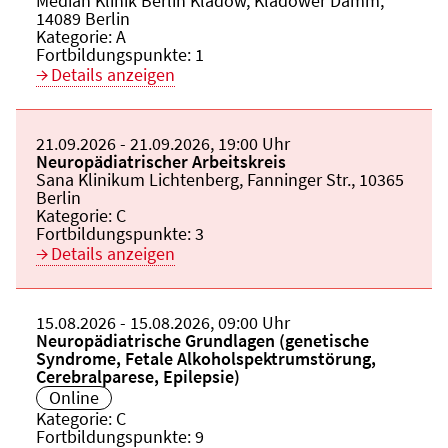
Veranstaltungsort:
Median Klinik Berlin Kladow, Kladower Damm,
14089 Berlin
Kategorie:
A
Fortbildungspunkte:
1
Details anzeigen
Beginn:
21.09.2026
Ende und Anfangszeit:
-
21.09.2026
,
19:00 Uhr
Veranstaltungstitel:
Neuropädiatrischer Arbeitskreis
Veranstaltungsort:
Sana Klinikum Lichtenberg, Fanninger Str., 10365
Berlin
Kategorie:
C
Fortbildungspunkte:
3
Details anzeigen
Beginn:
15.08.2026
Ende und Anfangszeit:
-
15.08.2026
,
09:00 Uhr
Veranstaltungstitel:
Neuropädiatrische Grundlagen (genetische
Syndrome, Fetale Alkoholspektrumstörung,
Cerebralparese, Epilepsie)
Veranstaltungsort:
Online
Kategorie:
C
Fortbildungspunkte:
9