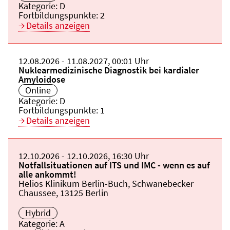
Kategorie:
D
Fortbildungspunkte:
2
Details anzeigen
Beginn:
12.08.2026
Ende und Anfangszeit:
-
11.08.2027
,
00:01 Uhr
Veranstaltungstitel:
Nuklearmedizinische Diagnostik bei kardialer
Amyloidose
Veranstaltungsort:
Online
Kategorie:
D
Fortbildungspunkte:
1
Details anzeigen
Beginn:
12.10.2026
Ende und Anfangszeit:
-
12.10.2026
,
16:30 Uhr
Veranstaltungstitel:
Notfallsituationen auf ITS und IMC - wenn es auf
alle ankommt!
Veranstaltungsort:
Helios Klinikum Berlin-Buch, Schwanebecker
Chaussee, 13125 Berlin
Hybrid
Kategorie:
A