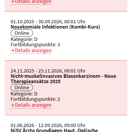
Details anzeigen
Beginn:
01.10.2025
Ende und Anfangszeit:
-
30.09.2026
,
00:01 Uhr
Veranstaltungstitel:
Nosokomiale Infektionen (Kombi-Kurs)
Veranstaltungsort:
Online
Kategorie:
D
Fortbildungspunkte:
3
Details anzeigen
Beginn:
24.11.2025
Ende und Anfangszeit:
-
23.11.2026
,
00:01 Uhr
Veranstaltungstitel:
Nicht-muskelinvasives Blasenkarzinom - Neue
Therapieansätze 2025
Veranstaltungsort:
Online
Kategorie:
D
Fortbildungspunkte:
2
Details anzeigen
Beginn:
01.06.2026
Ende und Anfangszeit:
-
12.09.2026
,
09:00 Uhr
Veranstaltungstitel:
NiSV Ärzte Grundlagen Haut, Optische