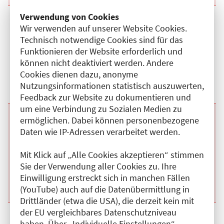
Verwendung von Cookies
Beginn:
16.09.2026
Ende und Anfangszeit:
-
16.09.2026
,
08:00 Uhr
Wir verwenden auf unserer Website Cookies.
Veranstaltungstitel:
Notfallmanagement in klinischen
Technisch notwendige Cookies sind für das
Risikobereichen
Veranstaltungsort:
Zentrum für Notfalltraining am ukb, Blumberger
Funktionieren der Website erforderlich und
Damm, 12683 Berlin
können nicht deaktiviert werden. Andere
Kategorie:
H
Cookies dienen dazu, anonyme
Fortbildungspunkte:
8
Nutzungsinformationen statistisch auszuwerten,
Details anzeigen
Feedback zur Website zu dokumentieren und
um eine Verbindung zu Sozialen Medien zu
ermöglichen. Dabei können personenbezogene
Beginn:
15.09.2026
Ende und Anfangszeit:
-
15.09.2026
,
08:00 Uhr
Veranstaltungstitel:
Notfallmanagement in klinischen
Daten wie IP-Adressen verarbeitet werden.
Risikobereichen
Veranstaltungsort:
Zentrum für Notfalltraining am ukb, Blumberger
Mit Klick auf „Alle Cookies akzeptieren“ stimmen
Damm, 12683 Berlin
Kategorie:
H
Sie der Verwendung aller Cookies zu. Ihre
Fortbildungspunkte:
8
Einwilligung erstreckt sich in manchen Fällen
Details anzeigen
(YouTube) auch auf die Datenübermittlung in
Drittländer (etwa die USA), die derzeit kein mit
der EU vergleichbares Datenschutzniveau
Beginn:
27.08.2026
Ende und Anfangszeit:
-
27.08.2026
,
08:00 Uhr
haben. Über „Individuelle Einstellungen“