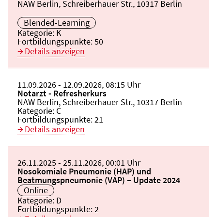
Veranstaltungsort:
NAW Berlin, Schreiberhauer Str., 10317 Berlin
Blended-Learning
Kategorie:
K
Fortbildungspunkte:
50
Details anzeigen
Beginn:
11.09.2026
Ende und Anfangszeit:
-
12.09.2026
,
08:15 Uhr
Veranstaltungstitel:
Notarzt - Refresherkurs
Veranstaltungsort:
NAW Berlin, Schreiberhauer Str., 10317 Berlin
Kategorie:
C
Fortbildungspunkte:
21
Details anzeigen
Beginn:
26.11.2025
Ende und Anfangszeit:
-
25.11.2026
,
00:01 Uhr
Veranstaltungstitel:
Nosokomiale Pneumonie (HAP) und
Beatmungspneumonie (VAP) – Update 2024
Veranstaltungsort:
Online
Kategorie:
D
Fortbildungspunkte:
2