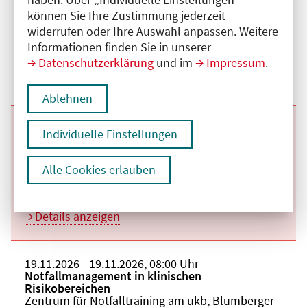
Veranstaltungstitel:
Notfallmanagement in klinischen
können Sie Ihre Zustimmung jederzeit
Risikobereichen
Veranstaltungsort:
Zentrum für Notfalltraining am ukb, Blumberger
widerrufen oder Ihre Auswahl anpassen. Weitere
Damm, 12683 Berlin
Informationen finden Sie in unserer
Kategorie:
H
Datenschutzerklärung
und im
Impressum
.
Fortbildungspunkte:
8
Details anzeigen
Ablehnen
Beginn:
26.08.2026
Ende und Anfangszeit:
-
26.08.2026
,
08:00 Uhr
Individuelle Einstellungen
Veranstaltungstitel:
Notfallmanagement in klinischen
Risikobereichen
Veranstaltungsort:
Zentrum für Notfalltraining am ukb, Blumberger
Alle Cookies erlauben
Damm, 12683 Berlin
Kategorie:
H
Fortbildungspunkte:
8
Details anzeigen
Beginn:
19.11.2026
Ende und Anfangszeit:
-
19.11.2026
,
08:00 Uhr
Veranstaltungstitel:
Notfallmanagement in klinischen
Risikobereichen
Veranstaltungsort:
Zentrum für Notfalltraining am ukb, Blumberger