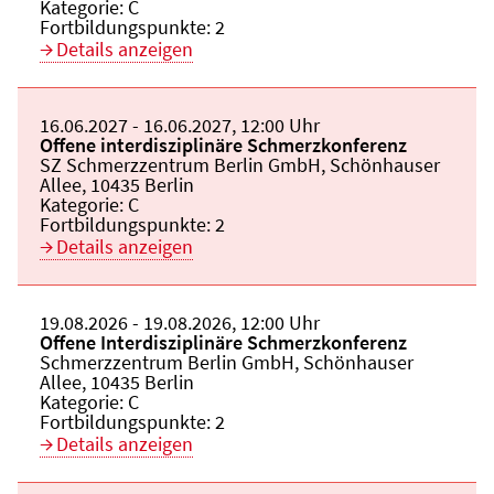
Kategorie:
C
Fortbildungspunkte:
2
Details anzeigen
Beginn:
16.06.2027
Ende und Anfangszeit:
-
16.06.2027
,
12:00 Uhr
Veranstaltungstitel:
Offene interdisziplinäre Schmerzkonferenz
Veranstaltungsort:
SZ Schmerzzentrum Berlin GmbH, Schönhauser
Allee, 10435 Berlin
Kategorie:
C
Fortbildungspunkte:
2
Details anzeigen
Beginn:
19.08.2026
Ende und Anfangszeit:
-
19.08.2026
,
12:00 Uhr
Veranstaltungstitel:
Offene Interdisziplinäre Schmerzkonferenz
Veranstaltungsort:
Schmerzzentrum Berlin GmbH, Schönhauser
Allee, 10435 Berlin
Kategorie:
C
Fortbildungspunkte:
2
Details anzeigen