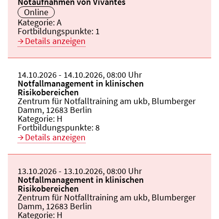
Notaufnahmen von Vivantes
Veranstaltungsort:
Online
Kategorie:
A
Fortbildungspunkte:
1
Details anzeigen
Beginn:
14.10.2026
Ende und Anfangszeit:
-
14.10.2026
,
08:00 Uhr
Veranstaltungstitel:
Notfallmanagement in klinischen
Risikobereichen
Veranstaltungsort:
Zentrum für Notfalltraining am ukb, Blumberger
Damm, 12683 Berlin
Kategorie:
H
Fortbildungspunkte:
8
Details anzeigen
Beginn:
13.10.2026
Ende und Anfangszeit:
-
13.10.2026
,
08:00 Uhr
Veranstaltungstitel:
Notfallmanagement in klinischen
Risikobereichen
Veranstaltungsort:
Zentrum für Notfalltraining am ukb, Blumberger
Damm, 12683 Berlin
Kategorie:
H