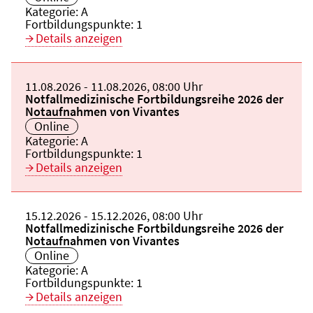
Kategorie:
A
Fortbildungspunkte:
1
Details anzeigen
Beginn:
11.08.2026
Ende und Anfangszeit:
-
11.08.2026
,
08:00 Uhr
Veranstaltungstitel:
Notfallmedizinische Fortbildungsreihe 2026 der
Notaufnahmen von Vivantes
Veranstaltungsort:
Online
Kategorie:
A
Fortbildungspunkte:
1
Details anzeigen
Beginn:
15.12.2026
Ende und Anfangszeit:
-
15.12.2026
,
08:00 Uhr
Veranstaltungstitel:
Notfallmedizinische Fortbildungsreihe 2026 der
Notaufnahmen von Vivantes
Veranstaltungsort:
Online
Kategorie:
A
Fortbildungspunkte:
1
Details anzeigen