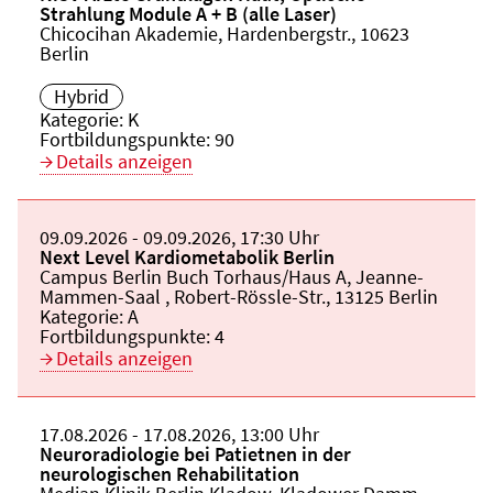
Strahlung Module A + B (alle Laser)
Veranstaltungsort:
Chicocihan Akademie, Hardenbergstr., 10623
Berlin
Hybrid
Kategorie:
K
Fortbildungspunkte:
90
Details anzeigen
Beginn:
09.09.2026
Ende und Anfangszeit:
-
09.09.2026
,
17:30 Uhr
Veranstaltungstitel:
Next Level Kardiometabolik Berlin
Veranstaltungsort:
Campus Berlin Buch Torhaus/Haus A, Jeanne-
Mammen-Saal , Robert-Rössle-Str., 13125 Berlin
Kategorie:
A
Fortbildungspunkte:
4
Details anzeigen
Beginn:
17.08.2026
Ende und Anfangszeit:
-
17.08.2026
,
13:00 Uhr
Veranstaltungstitel:
Neuroradiologie bei Patietnen in der
neurologischen Rehabilitation