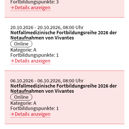
Fortbildungspunkte:
3
Details anzeigen
Beginn:
20.10.2026
Ende und Anfangszeit:
-
20.10.2026
,
08:00 Uhr
Veranstaltungstitel:
Notfallmedizinische Fortbildungsreihe 2026 der
Notaufnahmen von Vivantes
Veranstaltungsort:
Online
Kategorie:
A
Fortbildungspunkte:
1
Details anzeigen
Beginn:
06.10.2026
Ende und Anfangszeit:
-
06.10.2026
,
08:00 Uhr
Veranstaltungstitel:
Notfallmedizinische Fortbildungsreihe 2026 der
Notaufnahmen von Vivantes
Veranstaltungsort:
Online
Kategorie:
A
Fortbildungspunkte:
1
Details anzeigen