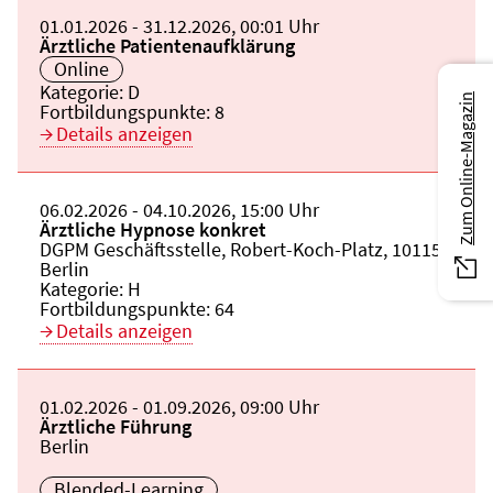
Beginn:
01.01.2026
Ende und Anfangszeit:
-
31.12.2026
,
00:01 Uhr
Veranstaltungstitel:
Ärztliche Patientenaufklärung
Veranstaltungsort:
Online
Kategorie:
D
Zum Online-Magazin
Fortbildungspunkte:
8
Details anzeigen
Beginn:
06.02.2026
Ende und Anfangszeit:
-
04.10.2026
,
15:00 Uhr
Veranstaltungstitel:
Ärztliche Hypnose konkret
Veranstaltungsort:
DGPM Geschäftsstelle, Robert-Koch-Platz, 10115
Berlin
Kategorie:
H
Fortbildungspunkte:
64
Details anzeigen
Beginn:
01.02.2026
Ende und Anfangszeit:
-
01.09.2026
,
09:00 Uhr
Veranstaltungstitel:
Ärztliche Führung
Veranstaltungsort:
Berlin
Blended-Learning