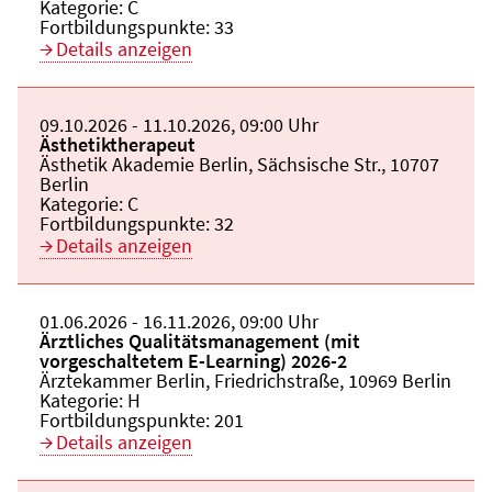
Kategorie:
C
Fortbildungspunkte:
33
Details anzeigen
Beginn:
09.10.2026
Ende und Anfangszeit:
-
11.10.2026
,
09:00 Uhr
Veranstaltungstitel:
Ästhetiktherapeut
Veranstaltungsort:
Ästhetik Akademie Berlin, Sächsische Str., 10707
Berlin
Kategorie:
C
Fortbildungspunkte:
32
Details anzeigen
Beginn:
01.06.2026
Ende und Anfangszeit:
-
16.11.2026
,
09:00 Uhr
Veranstaltungstitel:
Ärztliches Qualitätsmanagement (mit
vorgeschaltetem E-Learning) 2026-2
Veranstaltungsort:
Ärztekammer Berlin, Friedrichstraße, 10969 Berlin
Kategorie:
H
Fortbildungspunkte:
201
Details anzeigen