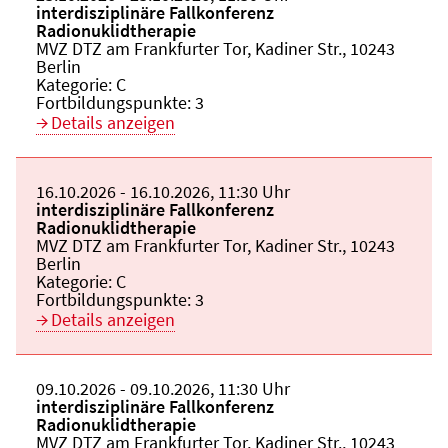
Veranstaltungstitel:
interdisziplinäre Fallkonferenz
Radionuklidtherapie
Veranstaltungsort:
MVZ DTZ am Frankfurter Tor, Kadiner Str., 10243
Berlin
Kategorie:
C
Fortbildungspunkte:
3
Details anzeigen
Beginn:
16.10.2026
Ende und Anfangszeit:
-
16.10.2026
,
11:30 Uhr
Veranstaltungstitel:
interdisziplinäre Fallkonferenz
Radionuklidtherapie
Veranstaltungsort:
MVZ DTZ am Frankfurter Tor, Kadiner Str., 10243
Berlin
Kategorie:
C
Fortbildungspunkte:
3
Details anzeigen
Beginn:
09.10.2026
Ende und Anfangszeit:
-
09.10.2026
,
11:30 Uhr
Veranstaltungstitel:
interdisziplinäre Fallkonferenz
Radionuklidtherapie
Veranstaltungsort:
MVZ DTZ am Frankfurter Tor, Kadiner Str., 10243