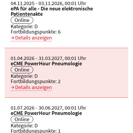
Beginn:
04.11.2025
Ende und Anfangszeit:
-
03.11.2026
,
00:01 Uhr
Veranstaltungstitel:
ePA für alle - Die neue elektronische
Patientenakte
Veranstaltungsort:
Online
Kategorie:
D
Fortbildungspunkte:
6
Details anzeigen
Beginn:
01.04.2026
Ende und Anfangszeit:
-
31.03.2027
,
00:01 Uhr
Veranstaltungstitel:
eCME PowerHour Pneumologie
Veranstaltungsort:
Online
Kategorie:
D
Fortbildungspunkte:
2
Details anzeigen
Beginn:
01.07.2026
Ende und Anfangszeit:
-
30.06.2027
,
00:01 Uhr
Veranstaltungstitel:
eCME PowerHour Pneumologie
Veranstaltungsort:
Online
Kategorie:
D
Fortbildungspunkte:
1