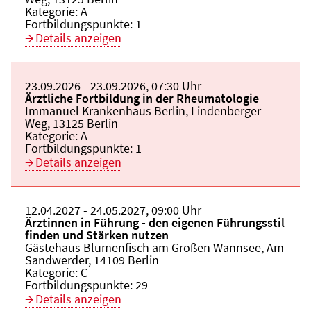
Kategorie:
A
Fortbildungspunkte:
1
Details anzeigen
Beginn:
23.09.2026
Ende und Anfangszeit:
-
23.09.2026
,
07:30 Uhr
Veranstaltungstitel:
Ärztliche Fortbildung in der Rheumatologie
Veranstaltungsort:
Immanuel Krankenhaus Berlin, Lindenberger
Weg, 13125 Berlin
Kategorie:
A
Fortbildungspunkte:
1
Details anzeigen
Beginn:
12.04.2027
Ende und Anfangszeit:
-
24.05.2027
,
09:00 Uhr
Veranstaltungstitel:
Ärztinnen in Führung - den eigenen Führungsstil
finden und Stärken nutzen
Veranstaltungsort:
Gästehaus Blumenfisch am Großen Wannsee, Am
Sandwerder, 14109 Berlin
Kategorie:
C
Fortbildungspunkte:
29
Details anzeigen