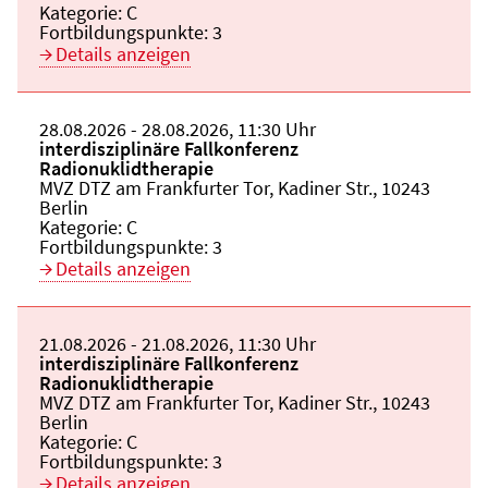
Kategorie:
C
Fortbildungspunkte:
3
Details anzeigen
Beginn:
28.08.2026
Ende und Anfangszeit:
-
28.08.2026
,
11:30 Uhr
Veranstaltungstitel:
interdisziplinäre Fallkonferenz
Radionuklidtherapie
Veranstaltungsort:
MVZ DTZ am Frankfurter Tor, Kadiner Str., 10243
Berlin
Kategorie:
C
Fortbildungspunkte:
3
Details anzeigen
Beginn:
21.08.2026
Ende und Anfangszeit:
-
21.08.2026
,
11:30 Uhr
Veranstaltungstitel:
interdisziplinäre Fallkonferenz
Radionuklidtherapie
Veranstaltungsort:
MVZ DTZ am Frankfurter Tor, Kadiner Str., 10243
Berlin
Kategorie:
C
Fortbildungspunkte:
3
Details anzeigen