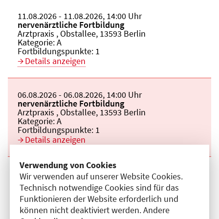
Beginn:
11.08.2026
Ende und Anfangszeit:
-
11.08.2026
,
14:00 Uhr
Veranstaltungstitel:
nervenärztliche Fortbildung
Veranstaltungsort:
Arztpraxis , Obstallee, 13593 Berlin
Kategorie:
A
Fortbildungspunkte:
1
Details anzeigen
Beginn:
06.08.2026
Ende und Anfangszeit:
-
06.08.2026
,
14:00 Uhr
Veranstaltungstitel:
nervenärztliche Fortbildung
Veranstaltungsort:
Arztpraxis , Obstallee, 13593 Berlin
Kategorie:
A
Fortbildungspunkte:
1
Details anzeigen
Verwendung von Cookies
Beginn:
27.08.2026
Ende und Anfangszeit:
-
27.08.2026
,
14:00 Uhr
Wir verwenden auf unserer Website Cookies.
Veranstaltungstitel:
nervenärztliche Fortbildung
Technisch notwendige Cookies sind für das
Veranstaltungsort:
Arztpraxis , Obstallee, 13593 Berlin
Funktionieren der Website erforderlich und
Kategorie:
A
Fortbildungspunkte:
1
können nicht deaktiviert werden. Andere
Details anzeigen