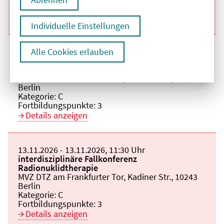
Fortbildungspunkte:
1
Details anzeigen
Individuelle Einstellungen
Beginn:
20.11.2026
Ende und Anfangszeit:
-
20.11.2026
,
11:30 Uhr
Alle Cookies erlauben
Veranstaltungstitel:
interdisziplinäre Fallkonferenz
Radionuklidtherapie
Veranstaltungsort:
MVZ DTZ am Frankfurter Tor, Kadiner Str., 10243
Berlin
Kategorie:
C
Fortbildungspunkte:
3
Details anzeigen
Beginn:
13.11.2026
Ende und Anfangszeit:
-
13.11.2026
,
11:30 Uhr
Veranstaltungstitel:
interdisziplinäre Fallkonferenz
Radionuklidtherapie
Veranstaltungsort:
MVZ DTZ am Frankfurter Tor, Kadiner Str., 10243
Berlin
Kategorie:
C
Fortbildungspunkte:
3
Details anzeigen