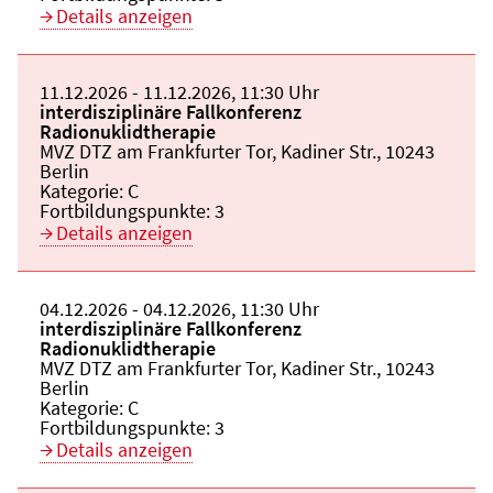
Details anzeigen
Beginn:
11.12.2026
Ende und Anfangszeit:
-
11.12.2026
,
11:30 Uhr
Veranstaltungstitel:
interdisziplinäre Fallkonferenz
Radionuklidtherapie
Veranstaltungsort:
MVZ DTZ am Frankfurter Tor, Kadiner Str., 10243
Berlin
Kategorie:
C
Fortbildungspunkte:
3
Details anzeigen
Beginn:
04.12.2026
Ende und Anfangszeit:
-
04.12.2026
,
11:30 Uhr
Veranstaltungstitel:
interdisziplinäre Fallkonferenz
Radionuklidtherapie
Veranstaltungsort:
MVZ DTZ am Frankfurter Tor, Kadiner Str., 10243
Berlin
Kategorie:
C
Fortbildungspunkte:
3
Details anzeigen