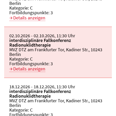
Berlin
Kategorie:
C
Fortbildungspunkte:
3
Details anzeigen
Beginn:
02.10.2026
Ende und Anfangszeit:
-
02.10.2026
,
11:30 Uhr
Veranstaltungstitel:
interdisziplinäre Fallkonferenz
Radionuklidtherapie
Veranstaltungsort:
MVZ DTZ am Frankfurter Tor, Kadiner Str., 10243
Berlin
Kategorie:
C
Fortbildungspunkte:
3
Details anzeigen
Beginn:
18.12.2026
Ende und Anfangszeit:
-
18.12.2026
,
11:30 Uhr
Veranstaltungstitel:
interdisziplinäre Fallkonferenz
Radionuklidtherapie
Veranstaltungsort:
MVZ DTZ am Frankfurter Tor, Kadiner Str., 10243
Berlin
Kategorie:
C
Fortbildungspunkte:
3