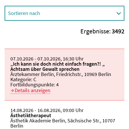
Sortieren nach
Ergebnisse:
3492
Beginn:
07.10.2026
Ende und Anfangszeit:
-
07.10.2026
,
16:30 Uhr
Veranstaltungstitel:
„Ich kann sie doch nicht einfach fragen?! „
Achtsam über Gewalt sprechen
Veranstaltungsort:
Ärztekammer Berlin, Friedrichstr., 10969 Berlin
Kategorie:
C
Fortbildungspunkte:
4
Details anzeigen
Beginn:
14.08.2026
Ende und Anfangszeit:
-
16.08.2026
,
09:00 Uhr
Veranstaltungstitel:
Ästhetiktherapeut
Veranstaltungsort:
Ästhetik Akademie Berlin, Sächsische Str., 10707
Berlin