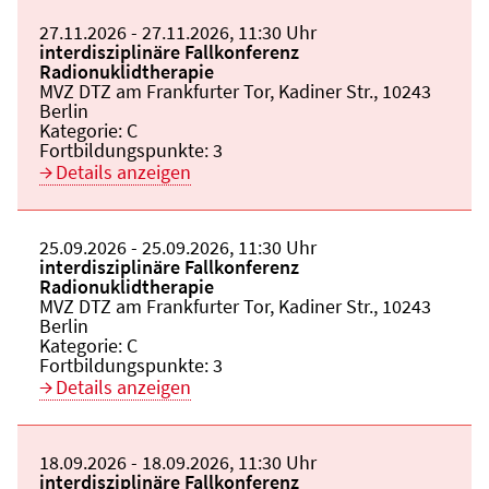
Beginn:
27.11.2026
Ende und Anfangszeit:
-
27.11.2026
,
11:30 Uhr
Veranstaltungstitel:
interdisziplinäre Fallkonferenz
Radionuklidtherapie
Veranstaltungsort:
MVZ DTZ am Frankfurter Tor, Kadiner Str., 10243
Berlin
Kategorie:
C
Fortbildungspunkte:
3
Details anzeigen
Beginn:
25.09.2026
Ende und Anfangszeit:
-
25.09.2026
,
11:30 Uhr
Veranstaltungstitel:
interdisziplinäre Fallkonferenz
Radionuklidtherapie
Veranstaltungsort:
MVZ DTZ am Frankfurter Tor, Kadiner Str., 10243
Berlin
Kategorie:
C
Fortbildungspunkte:
3
Details anzeigen
Beginn:
18.09.2026
Ende und Anfangszeit:
-
18.09.2026
,
11:30 Uhr
Veranstaltungstitel:
interdisziplinäre Fallkonferenz