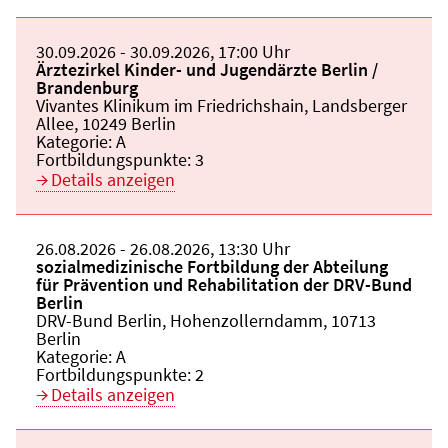
Beginn:
30.09.2026
Ende und Anfangszeit:
-
30.09.2026
,
17:00 Uhr
Veranstaltungstitel:
Ärztezirkel Kinder- und Jugendärzte Berlin /
Brandenburg
Veranstaltungsort:
Vivantes Klinikum im Friedrichshain, Landsberger
Allee, 10249 Berlin
Kategorie:
A
Fortbildungspunkte:
3
Details anzeigen
Beginn:
26.08.2026
Ende und Anfangszeit:
-
26.08.2026
,
13:30 Uhr
Veranstaltungstitel:
sozialmedizinische Fortbildung der Abteilung
für Prävention und Rehabilitation der DRV-Bund
Berlin
Veranstaltungsort:
DRV-Bund Berlin, Hohenzollerndamm, 10713
Berlin
Kategorie:
A
Fortbildungspunkte:
2
Details anzeigen