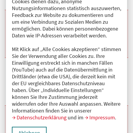
Cookies dienen dazu, anonyme
Nutzungsinformationen statistisch auszuwerten,
Feedback zur Website zu dokumentieren und
Beginn:
25.08.2026
Ende und Anfangszeit:
-
25.08.2026
,
14:00 Uhr
um eine Verbindung zu Sozialen Medien zu
Veranstaltungstitel:
nervenärztliche Fortbildung
ermöglichen. Dabei können personenbezogene
Veranstaltungsort:
Arztpraxis , Obstallee, 13593 Berlin
Daten wie IP-Adressen verarbeitet werden.
Kategorie:
A
Fortbildungspunkte:
1
Details anzeigen
Mit Klick auf „Alle Cookies akzeptieren“ stimmen
Sie der Verwendung aller Cookies zu. Ihre
Einwilligung erstreckt sich in manchen Fällen
Beginn:
20.08.2026
Ende und Anfangszeit:
-
20.08.2026
,
14:00 Uhr
(YouTube) auch auf die Datenübermittlung in
Veranstaltungstitel:
nervenärztliche Fortbildung
Drittländer (etwa die USA), die derzeit kein mit
Veranstaltungsort:
Arztpraxis , Obstallee, 13593 Berlin
der EU vergleichbares Datenschutzniveau
Kategorie:
A
Fortbildungspunkte:
1
haben. Über „Individuelle Einstellungen“
Details anzeigen
können Sie Ihre Zustimmung jederzeit
widerrufen oder Ihre Auswahl anpassen. Weitere
Informationen finden Sie in unserer
Beginn:
18.08.2026
Ende und Anfangszeit:
-
18.08.2026
,
14:00 Uhr
Datenschutzerklärung
und im
Impressum
.
Veranstaltungstitel:
nervenärztliche Fortbildung
Veranstaltungsort:
Arztpraxis , Obstallee, 13593 Berlin
Kategorie:
A
Ablehnen