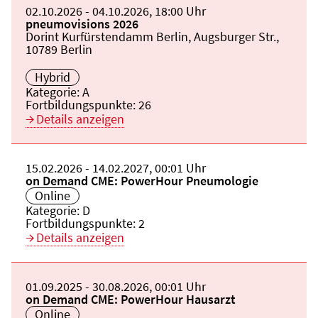
Beginn:
02.10.2026
Ende und Anfangszeit:
-
04.10.2026
,
18:00 Uhr
Veranstaltungstitel:
pneumovisions 2026
Veranstaltungsort:
Dorint Kurfürstendamm Berlin, Augsburger Str.,
10789 Berlin
Hybrid
Kategorie:
A
Fortbildungspunkte:
26
Details anzeigen
Beginn:
15.02.2026
Ende und Anfangszeit:
-
14.02.2027
,
00:01 Uhr
Veranstaltungstitel:
on Demand CME: PowerHour Pneumologie
Veranstaltungsort:
Online
Kategorie:
D
Fortbildungspunkte:
2
Details anzeigen
Beginn:
01.09.2025
Ende und Anfangszeit:
-
30.08.2026
,
00:01 Uhr
Veranstaltungstitel:
on Demand CME: PowerHour Hausarzt
Veranstaltungsort:
Online