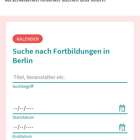
Fortbildungssuche
KALENDER
Suche nach Fortbildungen in
Berlin
Es erscheinen Suchvorschläge, wenn mindestens 2 Zeichen 
Suchbegriff
Filtern nach Start- und Enddatum
Startdatum
Enddatum