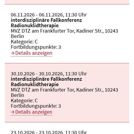
Beginn:
06.11.2026
Ende und Anfangszeit:
-
06.11.2026
,
11:30 Uhr
Veranstaltungstitel:
interdisziplinäre Fallkonferenz
Radionuklidtherapie
Veranstaltungsort:
MVZ DTZ am Frankfurter Tor, Kadiner Str., 10243
Berlin
Kategorie:
C
Fortbildungspunkte:
3
Details anzeigen
Beginn:
30.10.2026
Ende und Anfangszeit:
-
30.10.2026
,
11:30 Uhr
Veranstaltungstitel:
interdisziplinäre Fallkonferenz
Radionuklidtherapie
Veranstaltungsort:
MVZ DTZ am Frankfurter Tor, Kadiner Str., 10243
Berlin
Kategorie:
C
Fortbildungspunkte:
3
Details anzeigen
Beginn:
23.10.2026
Ende und Anfangszeit:
-
23.10.2026
,
11:30 Uhr