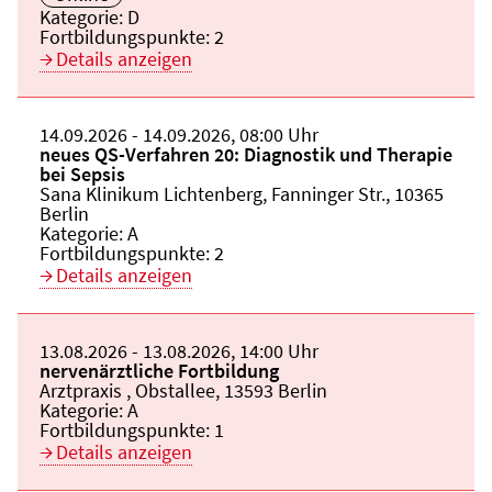
Kategorie:
D
Fortbildungspunkte:
2
Details anzeigen
Beginn:
14.09.2026
Ende und Anfangszeit:
-
14.09.2026
,
08:00 Uhr
Veranstaltungstitel:
neues QS-Verfahren 20: Diagnostik und Therapie
bei Sepsis
Veranstaltungsort:
Sana Klinikum Lichtenberg, Fanninger Str., 10365
Berlin
Kategorie:
A
Fortbildungspunkte:
2
Details anzeigen
Beginn:
13.08.2026
Ende und Anfangszeit:
-
13.08.2026
,
14:00 Uhr
Veranstaltungstitel:
nervenärztliche Fortbildung
Veranstaltungsort:
Arztpraxis , Obstallee, 13593 Berlin
Kategorie:
A
Fortbildungspunkte:
1
Details anzeigen