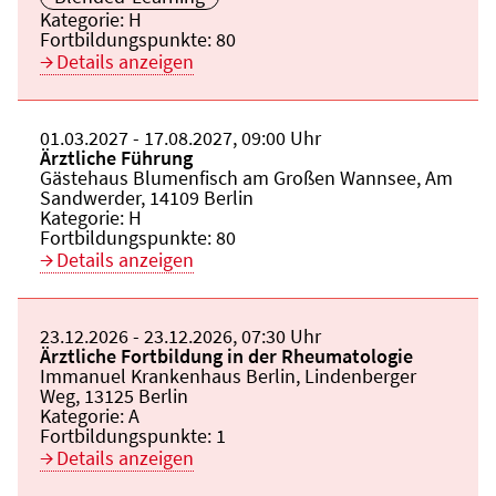
Kategorie:
H
Fortbildungspunkte:
80
Details anzeigen
Beginn:
01.03.2027
Ende und Anfangszeit:
-
17.08.2027
,
09:00 Uhr
Veranstaltungstitel:
Ärztliche Führung
Veranstaltungsort:
Gästehaus Blumenfisch am Großen Wannsee, Am
Sandwerder, 14109 Berlin
Kategorie:
H
Fortbildungspunkte:
80
Details anzeigen
Beginn:
23.12.2026
Ende und Anfangszeit:
-
23.12.2026
,
07:30 Uhr
Veranstaltungstitel:
Ärztliche Fortbildung in der Rheumatologie
Veranstaltungsort:
Immanuel Krankenhaus Berlin, Lindenberger
Weg, 13125 Berlin
Kategorie:
A
Fortbildungspunkte:
1
Details anzeigen