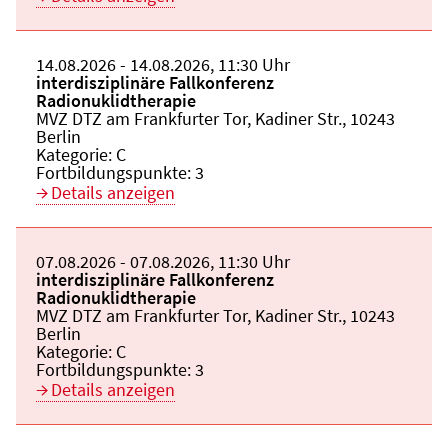
Beginn:
14.08.2026
Ende und Anfangszeit:
-
14.08.2026
,
11:30 Uhr
Veranstaltungstitel:
interdisziplinäre Fallkonferenz
Radionuklidtherapie
Veranstaltungsort:
MVZ DTZ am Frankfurter Tor, Kadiner Str., 10243
Berlin
Kategorie:
C
Fortbildungspunkte:
3
Details anzeigen
Beginn:
07.08.2026
Ende und Anfangszeit:
-
07.08.2026
,
11:30 Uhr
Veranstaltungstitel:
interdisziplinäre Fallkonferenz
Radionuklidtherapie
Veranstaltungsort:
MVZ DTZ am Frankfurter Tor, Kadiner Str., 10243
Berlin
Kategorie:
C
Fortbildungspunkte:
3
Details anzeigen